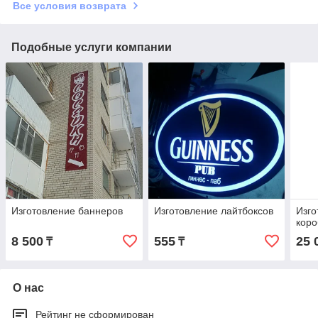
Все условия возврата
Подобные услуги компании
Изготовление баннеров
Изготовление лайтбоксов
Изго
коро
8 500
555
25 
₸
₸
О нас
Рейтинг не сформирован