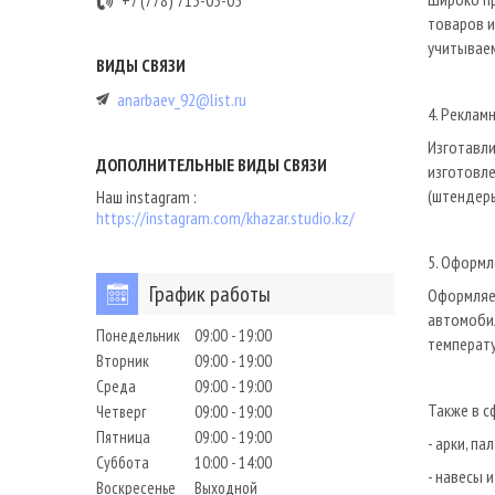
+7 (778) 713-05-05
товаров и
учитываем
anarbaev_92@list.ru
4. Реклам
Изготавли
изготовле
(штендеры
Наш instagram
https://instagram.com/khazar.studio.kz/
5. Оформл
График работы
Оформляем
автомобил
Понедельник
09:00
19:00
температу
Вторник
09:00
19:00
Среда
09:00
19:00
Также в с
Четверг
09:00
19:00
Пятница
09:00
19:00
- арки, па
Суббота
10:00
14:00
- навесы и
Воскресенье
Выходной