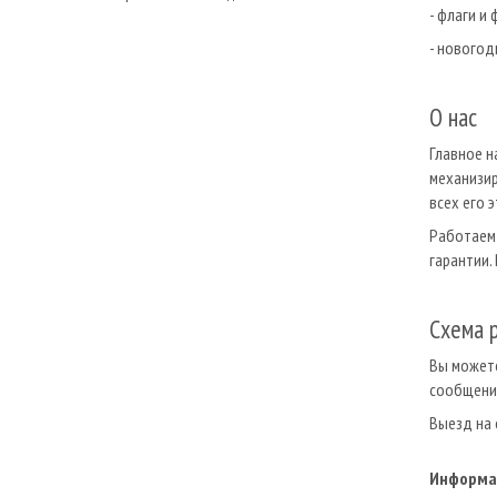
- флаги и
- новогод
О нас
Главное н
механизир
всех его 
Работаем 
гарантии.
Схема 
Вы можете
сообщение
Выезд на 
Информа