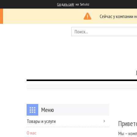
Создать сайт
на Satu.kz
Сейчас у компании н
Товары и услуги
Приветс
О нас
Мы – комп