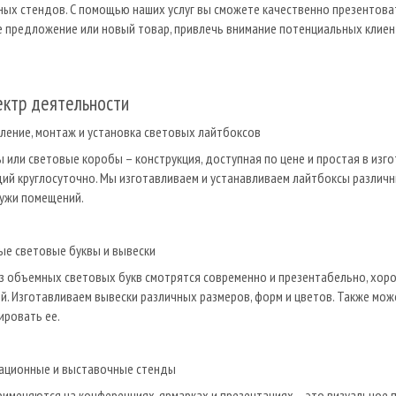
ых стендов. С помощью наших услуг вы сможете качественно презентова
 предложение или новый товар, привлечь внимание потенциальных клие
ектр деятельности
вление, монтаж и установка световых лайтбоксов
 или световые коробы – конструкция, доступная по цене и простая в изг
й круглосуточно. Мы изготавливаем и устанавливаем лайтбоксы различны
ружи помещений.
ые световые буквы и вывески
з объемных световых букв смотрятся современно и презентабельно, хоро
й. Изготавливаем вывески различных размеров, форм и цветов. Также мо
ировать ее.
мационные и выставочные стенды
именяются на конференциях, ярмарках и презентациях – это визуальное 