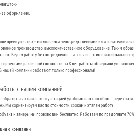
 флагштоки;
нее оформление.
аше преимущество – мы являемся непосредственными изготовителями вс
ованное производство, высококачественное оборудование. Таким образ
этапах. Ведем работу без посредников – и в связи с этим в максимально ко
с проектами различной сложности, за 8 лет работы обслужили уже множе
 В нашей компании работают только профессионалы!
работы с нашей компанией
 обратиться к нам за консультацией удобным вам способом – через разде
». Мы сориентируем вас по стоимости, срокам и этапам работы.
объект и замеры мы производим бесплатно. Работаем по предоплате 70%,
ция о компании