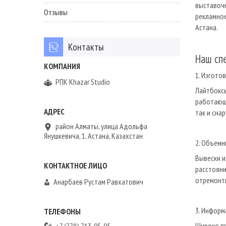
выставочн
Отзывы
рекламное
Астана.
Контакты
Наш сп
1. Изгото
РПК Khazar Studio
Лайтбоксы
работающи
так и сна
район Алматы, улица Адольфа
Янушкевича, 1, Астана, Казахстан
2. Объемн
Вывески и
расстояни
отремонт
Анарбаев Рустам Равхатович
3. Инфор
Широко пр