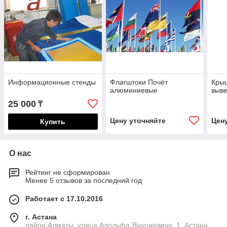
Информационные стенды
Флагштоки Почёт
Кры
алюминиевые
выве
25 000
₸
Цену уточняйте
Цен
Купить
О нас
Рейтинг не сформирован
Менее 5 отзывов за последний год
Работает с 17.10.2016
г. Астана
район Алматы, улица Адольфа Янушкевича, 1, Астана,