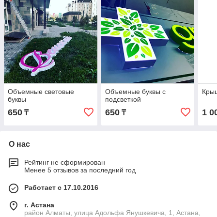
Объемные световые
Объемные буквы с
Кры
буквы
подсветкой
650
650
1 0
₸
₸
О нас
Рейтинг не сформирован
Менее 5 отзывов за последний год
Работает с 17.10.2016
г. Астана
район Алматы, улица Адольфа Янушкевича, 1, Астана,